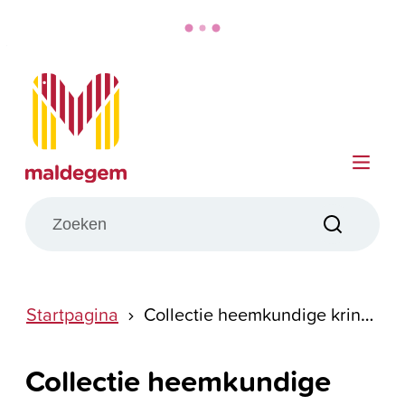
Naar inhoud
Maldegem
Me
Wat zoek je?
Zoeken
Startpagina
Collectie heemkundige kring Ambacht Maldegem
Collectie heemkundige