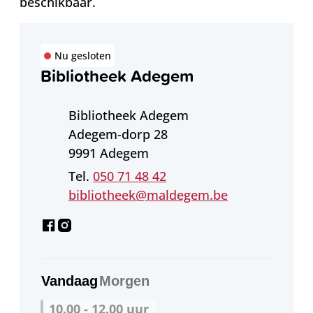
beschikbaar.
Contact
Nu gesloten
Bibliotheek Adegem
Adres
Bibliotheek Adegem
Adegem-dorp 28
,
9991
Adegem
050 71 48 42
E-mail
bibliotheek
@
maldegem.be
Facebook
Instagram
Bibliotheek Adegem
Bibliotheek Adegem
Vandaag
Morgen
10.00
-
12.00
uur