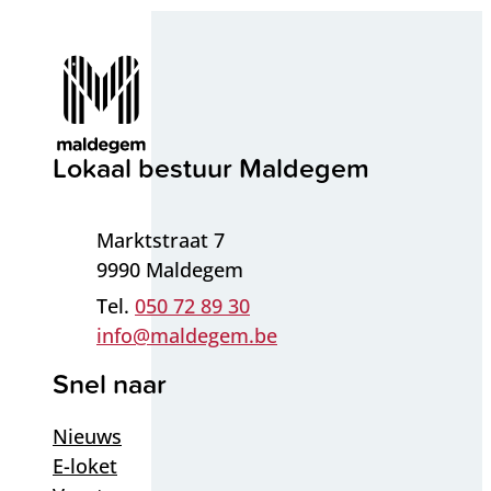
Contact & openingsuren
Lokaal bestuur Maldegem
Adres
Marktstraat 7
,
9990
Maldegem
050 72 89 30
E-mail
info
@
maldegem.be
Snel naar
Nieuws
E-loket