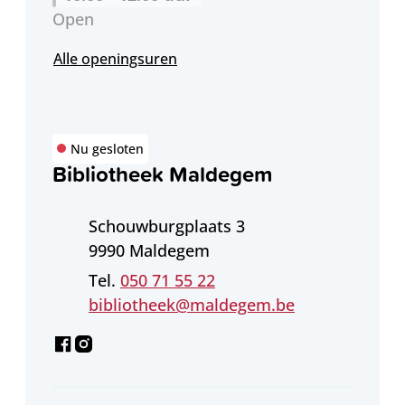
Open
Bibliotheek Adegem
Alle openingsuren
Nu gesloten
Bibliotheek Maldegem
Adres
Schouwburgplaats 3
,
9990
Maldegem
050 71 55 22
E-mail
bibliotheek
@
maldegem.be
Facebook
Instagram
Bibliotheek Maldegem
Bibliotheek Maldegem