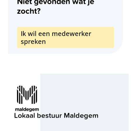
Niet gevonden wat je
zocht?
Ik wil een medewerker
spreken
Contact & openingsuren
Lokaal bestuur Maldegem