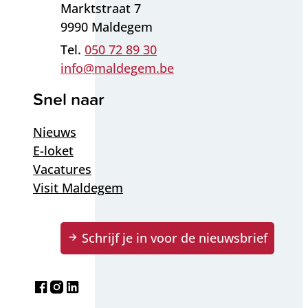
Adres
Marktstraat 7
,
9990
Maldegem
050 72 89 30
E-mail
info
@
maldegem.be
Snel naar
Nieuws
E-loket
Vacatures
Visit Maldegem
Schrijf je in voor de nieuwsbrief
Facebook
Instagram
LinkedIn