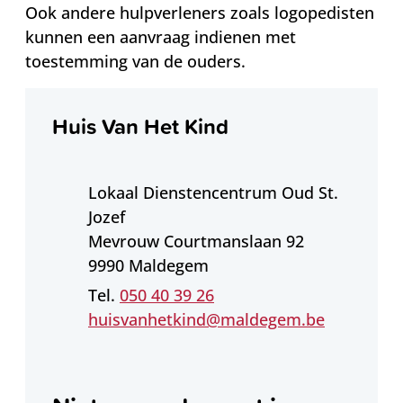
Ook andere hulpverleners zoals logopedisten
kunnen een aanvraag indienen met
toestemming van de ouders.
Contact
Huis Van Het Kind
Adres
Lokaal Dienstencentrum Oud St.
Jozef
Mevrouw Courtmanslaan 92
,
9990
Maldegem
050 40 39 26
E-mail
huisvanhetkind
@
maldegem.be