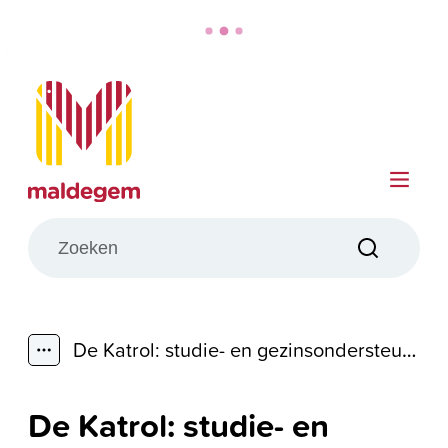
Naar inhoud
Maldegem
Me
Wat zoek je?
Zoeken
De Katrol: studie- en gezinsondersteuning
Toon alle broodkruimel items
De Katrol: studie- en