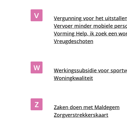
V
Vergunning voor het uitstall
Vervoer minder mobiele perso
Vorming Help, ik zoek een wo
Vreugdeschoten
W
Werkingssubsidie voor sportv
Woningkwaliteit
Z
Zaken doen met Maldegem
Zorgverstrekkerskaart