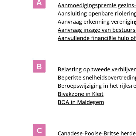
A
Aanmoedigingspremie gezins-
Aansluiting openbare riolerin
Aanvraag erkenning verenigin
Aanvraag inzage van bestuur
Aanvullende financiële hulp o
B
Belasting op tweede verblijve
Beperkte snelheidsovertredin
Beroepswijziging in het rijksr
Bivakzone in Kleit
BOA in Maldegem
C
Canadese-Poolse-Britse herde