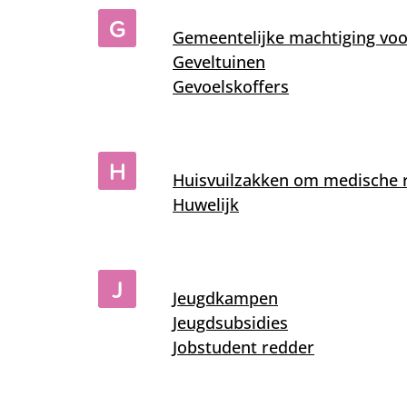
G
Gemeentelijke machtiging vo
Geveltuinen
Gevoelskoffers
H
Huisvuilzakken om medische 
Huwelijk
J
Jeugdkampen
Jeugdsubsidies
Jobstudent redder