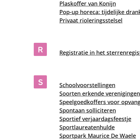
Plaskoffer van Konijn
Pop-up horeca: tijdelijke dra
Privaat rioleringsstelsel
R
Registratie in het sterrenregis
S
Schoolvoorstellingen
Soorten erkende verenigingen
Speelgoedkoffers voor opvangi
Spontaan solliciteren
Sportief verjaardagsfeestje
Sportlaureatenhulde
Sportpark Maurice De Waele