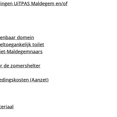
gingen UiTPAS Maldegem en/of
penbaar domein
eltoegankelijk toilet
niet-Maldegemnaars
r de zomershelter
edingskosten (Aanzet)
eriaal