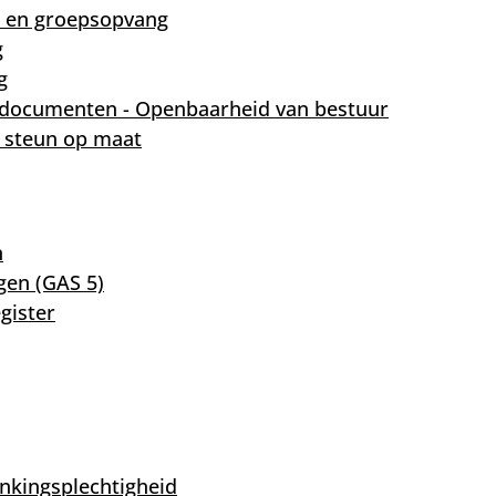
 en groepsopvang
g
g
sdocumenten - Openbaarheid van bestuur
f steun op maat
n
gen (GAS 5)
egister
nkingsplechtigheid