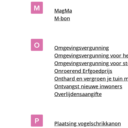
M
MagMa
M-bon
O
Omgevingsvergunning
Omgevingsvergunning voor he
Omgevingsvergunning voor s
Onroerend Erfgoedprijs
Onthard en vergroen je tuin m
Ontvangst nieuwe inwoners
Overlijdensaangifte
P
Plaatsing vogelschrikkanon