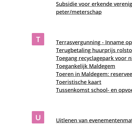
Subsidie voor erkende vereni
peter/meterschap
T
Terrasvergunning - Inname o
Terugbetaling huurprijs rolsto
Toegang recyclagepark voor 
Toegankelijk Maldegem
Toeren in Maldegem: reservee
Toeristische kaart
Tussenkomst school- en opvo
U
Uitlenen van evenementenmat