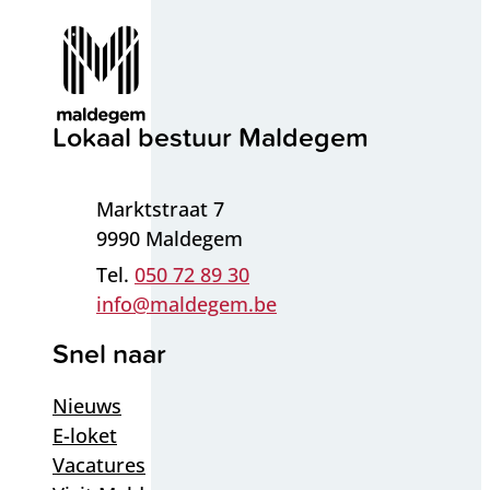
Contact & openingsuren
Lokaal bestuur Maldegem
Adres
Marktstraat 7
,
9990
Maldegem
050 72 89 30
E-mail
info
@
maldegem.be
Snel naar
Nieuws
E-loket
Vacatures