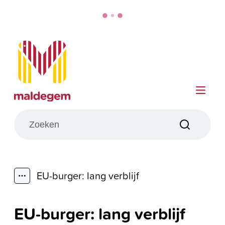
Naar inhoud
Maldegem
Me
Wat zoek je?
Zoeken
EU-burger: lang verblijf
Toon alle broodkruimel items
EU-burger: lang verblijf