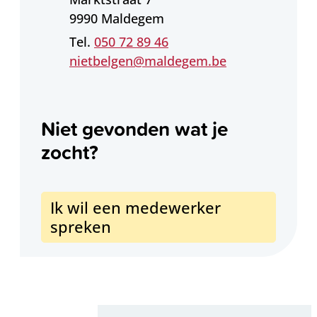
,
9990
Maldegem
050 72 89 46
E-mail
nietbelgen
@
maldegem.be
Niet gevonden wat je
zocht?
Ik wil een medewerker
spreken