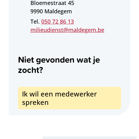
Adres
Bloemestraat 45
,
9990
Maldegem
050 72 86 13
E-mail
milieudienst
@
maldegem.be
Niet gevonden wat je
zocht?
Ik wil een medewerker
spreken