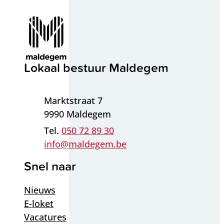
Contact & openingsuren
Lokaal bestuur Maldegem
Adres
Marktstraat 7
,
9990
Maldegem
050 72 89 30
E-mail
info
@
maldegem.be
Snel naar
Nieuws
E-loket
Vacatures