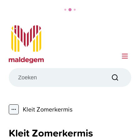
Naar inhoud
Maldegem
Me
Wat zoek je?
Zoeken
Kleit Zomerkermis
Toon alle broodkruimel items
Kleit Zomerkermis