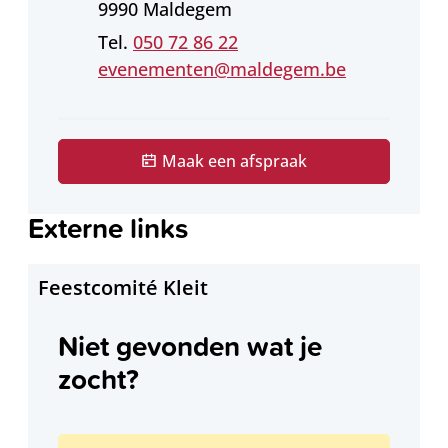
,
9990
Maldegem
050 72 86 22
E-mail
evenementen
@
maldegem.be
Maak een afspraak
Externe links
Feestcomité Kleit
Niet gevonden wat je
zocht?