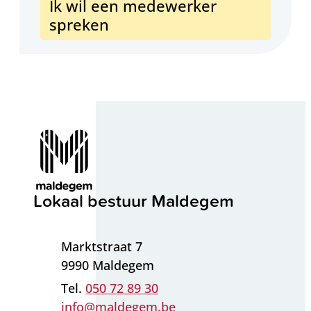
Ik wil een medewerker
spreken
Contact & openingsuren
Lokaal bestuur Maldegem
Adres
Marktstraat 7
,
9990
Maldegem
050 72 89 30
E-mail
info
@
maldegem.be