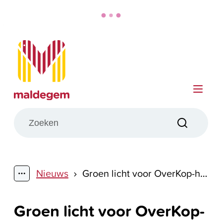
Naar inhoud
Maldegem
Me
Wat zoek je?
Zoeken
Nieuws
Groen licht voor OverKop-huis
Toon alle broodkruimel items
Groen licht voor OverKop-