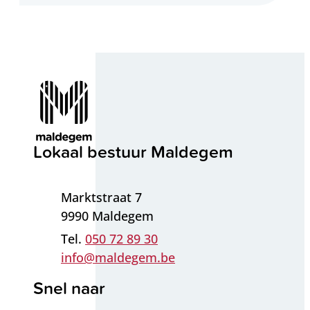
Contact & openingsuren
Lokaal bestuur Maldegem
Adres
Marktstraat 7
,
9990
Maldegem
050 72 89 30
E-mail
info
@
maldegem.be
Snel naar