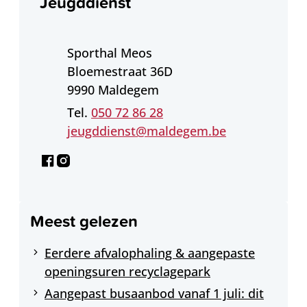
Jeugddienst
Adres
Sporthal Meos
Bloemestraat 36D
,
9990
Maldegem
050 72 86 28
E-mail
jeugddienst
@
maldegem.be
Facebook
Instagram
Jeugddienst
Jeugddienst
Meest gelezen
Eerdere afvalophaling & aangepaste
openingsuren recyclagepark
Aangepast busaanbod vanaf 1 juli: dit