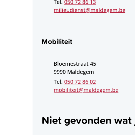
050 72 86 13
E-mail
milieudienst
@
maldegem.be
Mobiliteit
Adres
Bloemestraat 45
,
9990
Maldegem
050 72 86 02
E-mail
mobiliteit
@
maldegem.be
Niet gevonden wat 