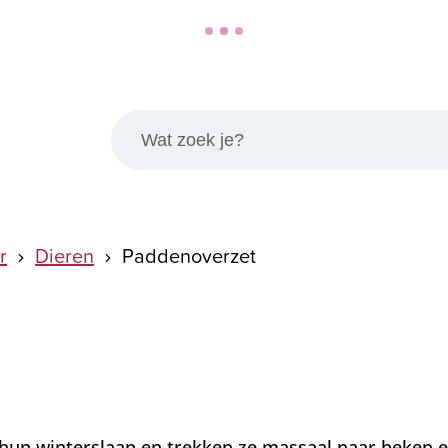
Wat zoek je?
r
Dieren
Paddenoverzet
 hun winterslaap en trekken ze massaal naar beken 