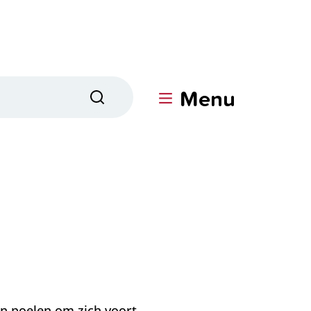
Menu
Zoeken
en poelen om zich voort