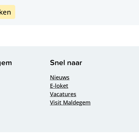
eken
n
egem
Snel naar
Nieuws
E-loket
Vacatures
Visit Maldegem