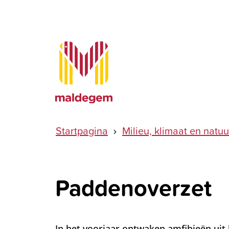
Naar inhoud
Maldegem
Startpagina
Milieu, klimaat en natuu
Paddenoverzet
In het voorjaar ontwaken amfibieën uit