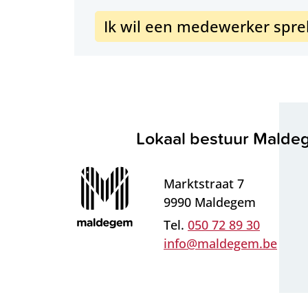
Ik wil een medewerker spr
Contact & openingsure
Lokaal bestuur Mald
Adres
Marktstraat 7
,
9990
Maldegem
050 72 89 30
E-mail
info
@
maldegem.be