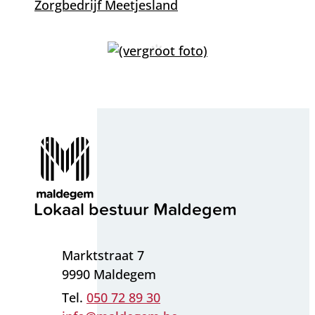
Zorgbedrijf Meetjesland
Contact & openingsuren
Lokaal bestuur Maldegem
Adres
Marktstraat 7
,
9990
Maldegem
050 72 89 30