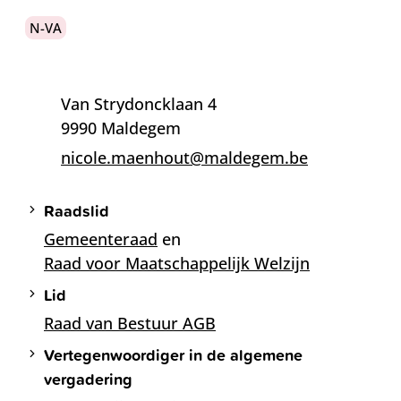
N-VA
Contact
Adres
Van Strydoncklaan 4
,
9990
Maldegem
E-mail
nicole.maenhout
@
maldegem.be
Functies
Raadslid
Gemeenteraad
en
Raad voor Maatschappelijk Welzijn
Lid
Raad van Bestuur AGB
Vertegenwoordiger in de algemene
vergadering