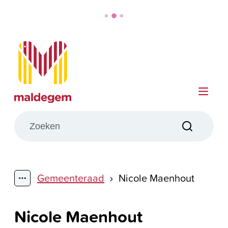
Naar inhoud
Maldegem
Me
Wat zoek je?
Zoeken
Gemeenteraad
Nicole Maenhout
Toon alle broodkruimel items
Nicole Maenhout