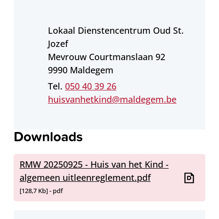
Adres
Lokaal Dienstencentrum Oud St.
Jozef
Mevrouw Courtmanslaan 92
,
9990
Maldegem
050 40 39 26
E-mail
huisvanhetkind
@
maldegem.be
Downloads
RMW 20250925 - Huis van het Kind -
algemeen uitleenreglement.pdf
128,7 Kb
pdf