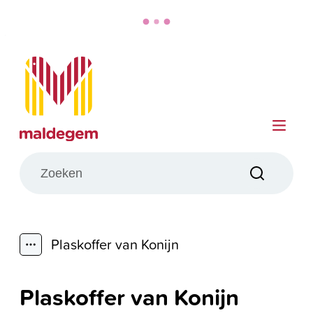
Naar inhoud
Maldegem
Me
Wat zoek je?
Zoeken
Plaskoffer van Konijn
Toon alle broodkruimel items
Plaskoffer van Konijn