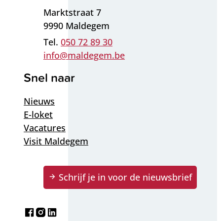
Adres
Marktstraat 7
,
9990
Maldegem
050 72 89 30
E-mail
info
@
maldegem.be
Snel naar
Nieuws
E-loket
Vacatures
Visit Maldegem
Schrijf je in voor de nieuwsbrief
Facebook
Instagram
LinkedIn