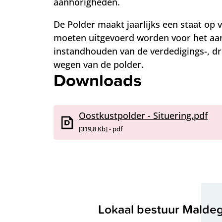
aanhorigheden.
De Polder maakt jaarlijks een staat op 
moeten uitgevoerd worden voor het aa
instandhouden van de verdedigings-, dr
wegen van de polder.
Downloads
Oostkustpolder - Situering.pdf
319,8 Kb
pdf
Contact & openingsure
Lokaal bestuur Mald