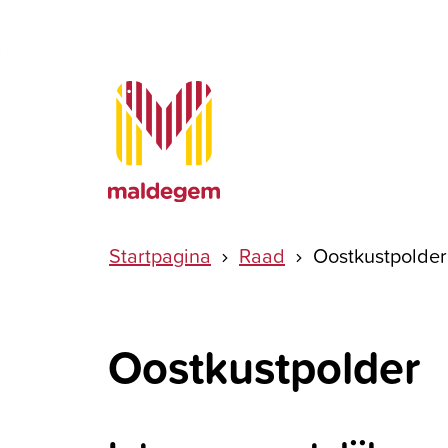
Naar inhoud
Maldegem
Startpagina
Raad
Oostkustpolder
Oostkustpolder