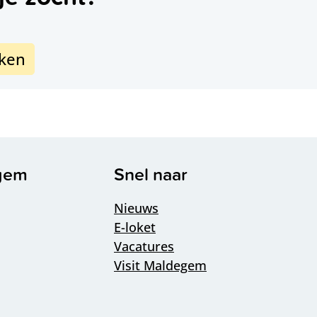
eken
n
egem
Snel naar
Nieuws
E-loket
Vacatures
Visit Maldegem