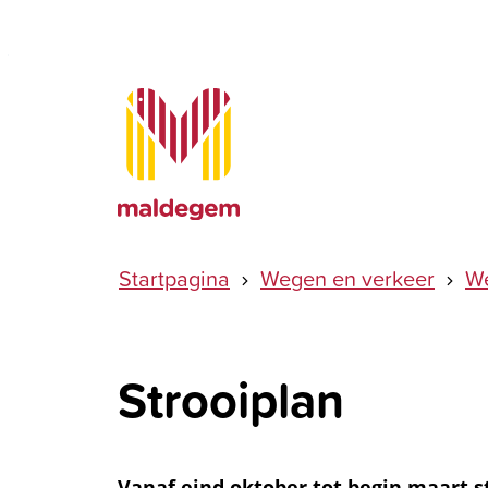
Naar inhoud
Maldegem
Startpagina
Wegen en verkeer
We
Strooiplan
Vanaf eind oktober tot begin maart s