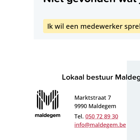
Ik wil een medewerker spr
Contact & openingsure
Lokaal bestuur Mald
Adres
Marktstraat 7
,
9990
Maldegem
050 72 89 30
E-mail
info
@
maldegem.be