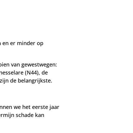
n en er minder op
oien van gewestwegen:
esselare (N44), de
ijn de belangrijkste.
nnen we het eerste jaar
termijn schade kan