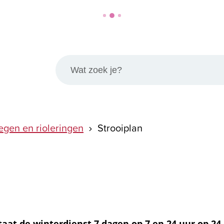
Wat zoek je?
gen en rioleringen
Strooiplan
taat de winterdienst 7 dagen op 7 en 24 uur op 24