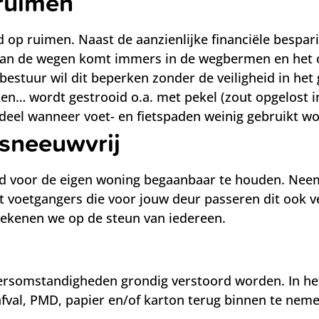
ruimen
 op ruimen. Naast de aanzienlijke financiële bespari
ut van de wegen komt immers in de wegbermen en het
bestuur wil dit beperken zonder de veiligheid in het
ken… wordt gestrooid o.a. met pekel (zout opgelost i
deel wanneer voet- en fietspaden weinig gebruikt w
 sneeuwvrij
ad voor de eigen woning begaanbaar te houden. Neem
t voetgangers die voor jouw deur passeren dit ook ve
ekenen we op de steun van iedereen.
eersomstandigheden grondig verstoord worden. In het
tafval, PMD, papier en/of karton terug binnen te neme