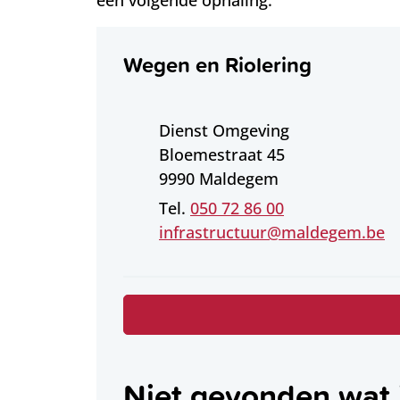
een volgende ophaling.
Contact
Wegen en Riolering
Adres
Dienst Omgeving
Bloemestraat 45
,
9990
Maldegem
050 72 86 00
E-mail
infrastructuur
@
maldegem.be
Niet gevonden wat 