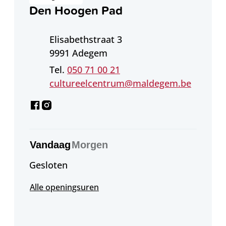
Den Hoogen Pad
Adres
Elisabethstraat 3
,
9991
Adegem
050 71 00 21
E-mail
cultureelcentrum
@
maldegem.be
Facebook
Instagram
Den Hoogen Pad
Den Hoogen Pad
Vandaag
Morgen
Gesloten
Den Hoogen Pad
Alle openingsuren