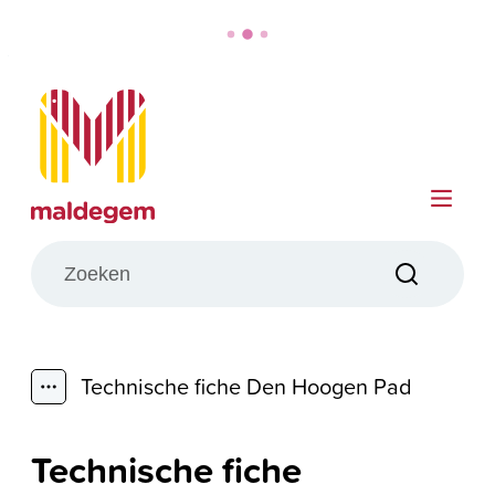
Naar inhoud
Maldegem
Me
Wat zoek je?
Zoeken
Technische fiche Den Hoogen Pad
Toon alle broodkruimel items
Technische fiche