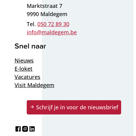
Adres
Marktstraat 7
,
9990
Maldegem
050 72 89 30
E-mail
info
@
maldegem.be
Snel naar
Nieuws
E-loket
Vacatures
Visit Maldegem
Schrijf je in voor de nieuwsbrief
Facebook
Instagram
LinkedIn