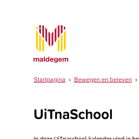
Naar inhoud
Maldegem
Startpagina
Bewegen en beleven
UiTnaSchool
In deze UiTnaschool-kalender vind je he