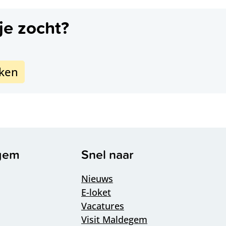
je zocht?
eken
n
egem
Snel naar
Nieuws
E-loket
Vacatures
Visit Maldegem