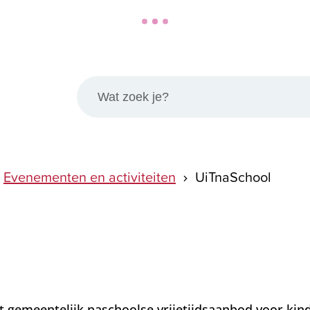
Wat zoek je?
Evenementen en activiteiten
UiTnaSchool
t gemeentelijk naschoolse vrijetijdsaanbod voor kin