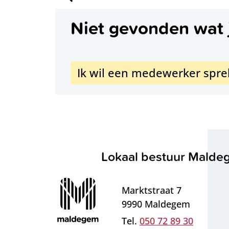
Links
Niet gevonden wat 
Ik wil een medewerker spr
Contact & openingsure
Lokaal bestuur Mald
Adres
Marktstraat 7
,
9990
Maldegem
050 72 89 30