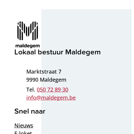
Contact & openingsuren
Lokaal bestuur Maldegem
Adres
Marktstraat 7
,
9990
Maldegem
050 72 89 30
E-mail
info
@
maldegem.be
Snel naar
Nieuws
E-loket