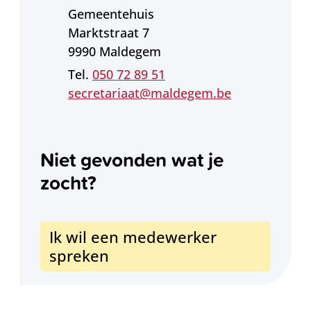
Adres
Gemeentehuis
Marktstraat 7
,
9990
Maldegem
050 72 89 51
E-mail
secretariaat
@
maldegem.be
Niet gevonden wat je
zocht?
Ik wil een medewerker
spreken