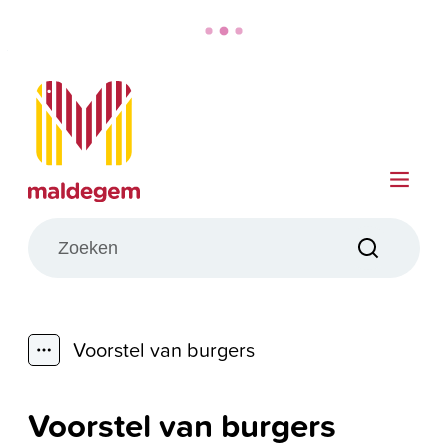
Naar inhoud
Maldegem
Me
Wat zoek je?
Zoeken
Voorstel van burgers
Toon alle broodkruimel items
Voorstel van burgers