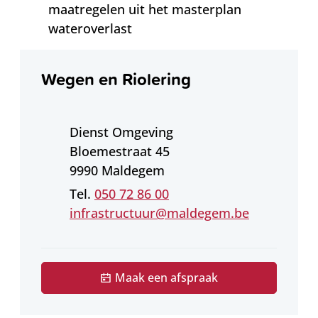
maatregelen uit het masterplan
wateroverlast
Contact
Wegen en Riolering
Adres
Dienst Omgeving
Bloemestraat 45
,
9990
Maldegem
050 72 86 00
E-mail
infrastructuur
@
maldegem.be
Maak een afspraak