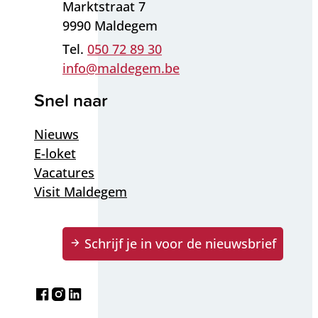
Adres
Marktstraat 7
,
9990
Maldegem
050 72 89 30
E-mail
info
@
maldegem.be
Snel naar
Nieuws
E-loket
Vacatures
Visit Maldegem
Schrijf je in voor de nieuwsbrief
Facebook
Instagram
LinkedIn