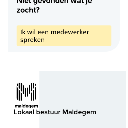
Niet gevonden wat je
zocht?
Ik wil een medewerker
spreken
Contact & openingsuren
Lokaal bestuur Maldegem